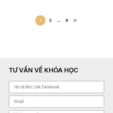
1
2
…
8
TƯ VẤN VỀ KHÓA HỌC