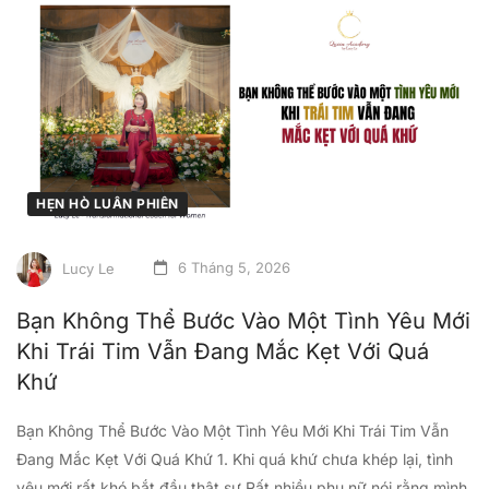
HẸN HÒ LUÂN PHIÊN
Lucy Le
6 Tháng 5, 2026
Bạn Không Thể Bước Vào Một Tình Yêu Mới
Khi Trái Tim Vẫn Đang Mắc Kẹt Với Quá
Khứ
Bạn Không Thể Bước Vào Một Tình Yêu Mới Khi Trái Tim Vẫn
Đang Mắc Kẹt Với Quá Khứ 1. Khi quá khứ chưa khép lại, tình
yêu mới rất khó bắt đầu thật sự Rất nhiều phụ nữ nói rằng mình