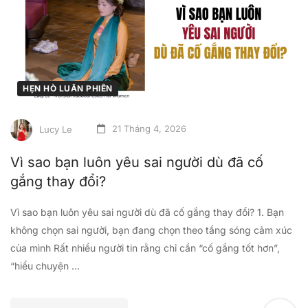
HẸN HÒ LUÂN PHIÊN
Lucy Le
21 Tháng 4, 2026
Vì sao bạn luôn yêu sai người dù đã cố
gắng thay đổi?
Vì sao bạn luôn yêu sai người dù đã cố gắng thay đổi? 1. Bạn
không chọn sai người, bạn đang chọn theo tầng sóng cảm xúc
của mình Rất nhiều người tin rằng chỉ cần “cố gắng tốt hơn”,
“hiểu chuyện …