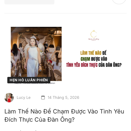
HẸN HÒ LUÂN PHIÊN
Lucy Le
14 Tháng 5, 2026
Làm Thế Nào Để Chạm Được Vào Tình Yêu
Đích Thực Của Đàn Ông?