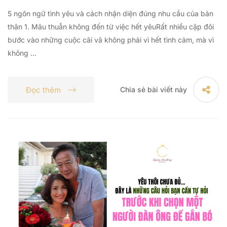
5 ngôn ngữ tình yêu và cách nhận diện đúng nhu cầu của bản
thân 1. Mâu thuẫn không đến từ việc hết yêuRất nhiều cặp đôi
bước vào những cuộc cãi vã không phải vì hết tình cảm, mà vì
không …
Đọc thêm
Chia sẻ bài viết này