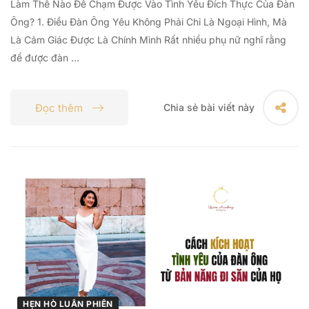
Làm Thế Nào Để Chạm Được Vào Tình Yêu Đích Thực Của Đàn
Ông? 1. Điều Đàn Ông Yêu Không Phải Chỉ Là Ngoại Hình, Mà
Là Cảm Giác Được Là Chính Mình Rất nhiều phụ nữ nghĩ rằng
để được đàn …
Đọc thêm
Chia sẻ bài viết này
HẸN HÒ LUÂN PHIÊN