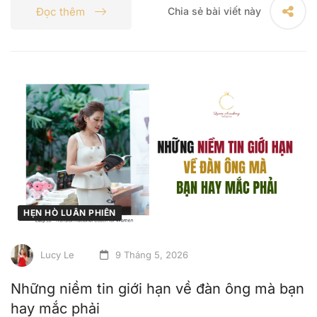
Đọc thêm
Chia sẻ bài viết này
HẸN HÒ LUÂN PHIÊN
Lucy Le
9 Tháng 5, 2026
Những niềm tin giới hạn về đàn ông mà bạn
hay mắc phải