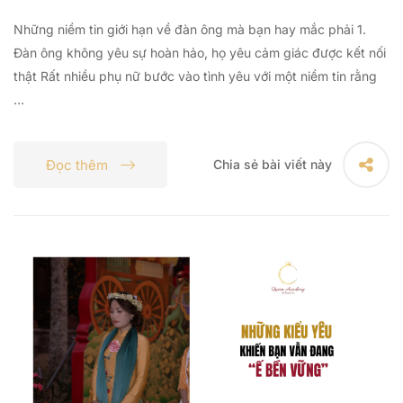
Những niềm tin giới hạn về đàn ông mà bạn hay mắc phải 1.
Đàn ông không yêu sự hoàn hảo, họ yêu cảm giác được kết nối
thật Rất nhiều phụ nữ bước vào tình yêu với một niềm tin rằng
…
Đọc thêm
Chia sẻ bài viết này