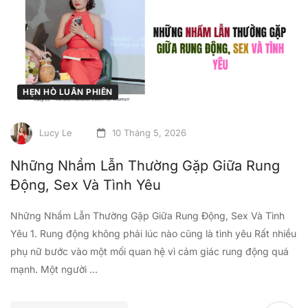
HẸN HÒ LUÂN PHIÊN
Lucy Le
10 Tháng 5, 2026
Những Nhầm Lẫn Thường Gặp Giữa Rung
Động, Sex Và Tình Yêu
Những Nhầm Lẫn Thường Gặp Giữa Rung Động, Sex Và Tình
Yêu 1. Rung động không phải lúc nào cũng là tình yêu Rất nhiều
phụ nữ bước vào một mối quan hệ vì cảm giác rung động quá
mạnh. Một người …