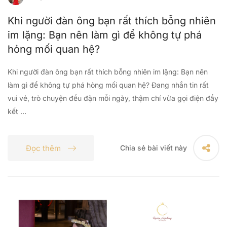
Khi người đàn ông bạn rất thích bỗng nhiên
im lặng: Bạn nên làm gì để không tự phá
hỏng mối quan hệ?
Khi người đàn ông bạn rất thích bỗng nhiên im lặng: Bạn nên
làm gì để không tự phá hỏng mối quan hệ? Đang nhắn tin rất
vui vẻ, trò chuyện đều đặn mỗi ngày, thậm chí vừa gọi điện đầy
kết …
Đọc thêm
Chia sẻ bài viết này