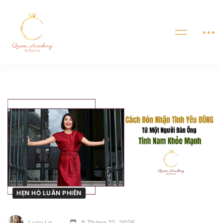
HẸN HÒ LUÂN PHIÊN
Lucy Le
9 Tháng 12, 2025