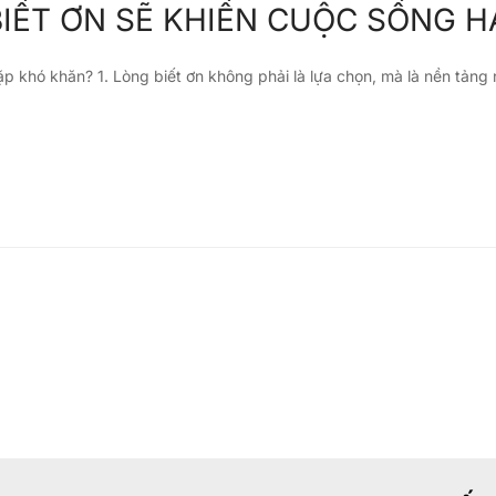
BIẾT ƠN SẼ KHIẾN CUỘC SỐNG 
ặp khó khăn? 1. Lòng biết ơn không phải là lựa chọn, mà là nền tảng