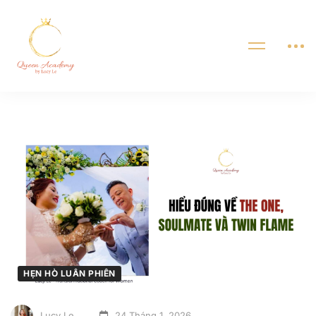
HẸN HÒ LUÂN PHIÊN
Lucy Le
24 Tháng 1, 2026