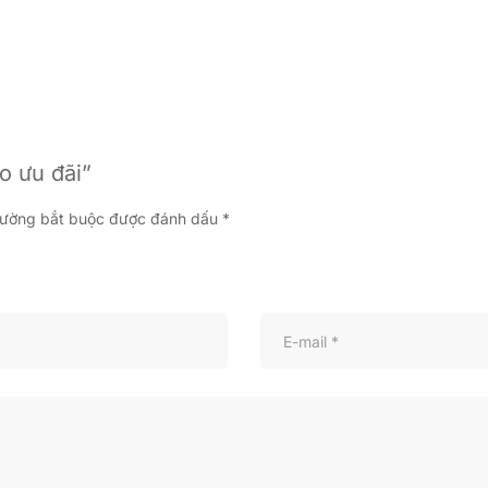
o ưu đãi”
rường bắt buộc được đánh dấu
*